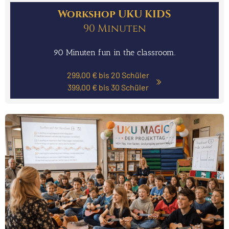
Work­shop UKU KIDS
90 Minu­ten
90 Minu­ten fun in the class­room.
299,00 € bis 20 Schü­ler
399,00 € bis 30 Schü­ler