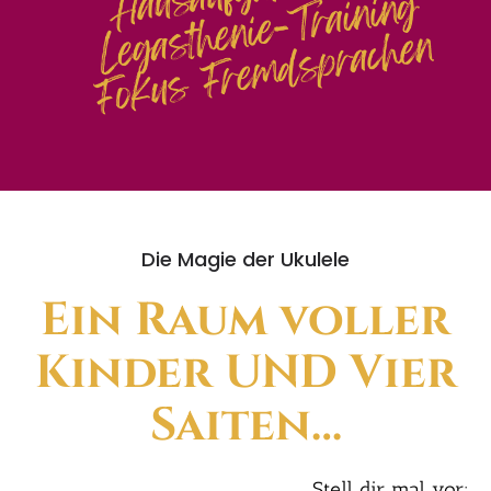
Die Magie der Uku­le­le
Ein Raum vol­ler
Kin­der UND Vier
Sai­ten…
Stell dir mal vor: