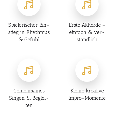
Spie­le­ri­scher Ein­
Ers­te Akkor­de –
stieg in Rhyth­mus
ein­fach & ver­
& Gefühl
ständ­lich
Gemein­sa­mes
Klei­ne krea­ti­ve
Sin­gen & Beglei­
Impro-Momen­te
ten