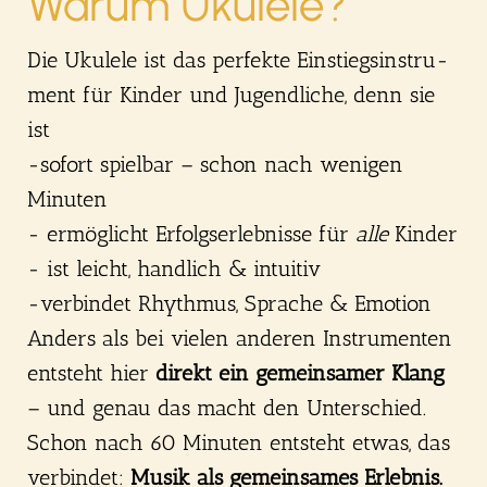
War­um Uku­le­le?
Die Uku­le­le ist das per­fek­te Ein­stiegs­in­stru­
ment für Kin­der und Jugend­li­che, denn sie
ist
-sofort spiel­bar – schon nach weni­gen
Minu­ten
- ermög­licht Erfolgs­er­leb­nis­se für
alle
Kin­der
- ist leicht, hand­lich & intui­tiv
-ver­bin­det Rhyth­mus, Spra­che & Emo­ti­on
Anders als bei vie­len ande­ren Instru­men­ten
ent­steht hier
direkt ein gemein­sa­mer Klang
– und genau das macht den Unter­schied.
Schon nach 60 Minu­ten ent­steht etwas, das
ver­bin­det:
Musik als gemein­sa­mes Erleb­nis.