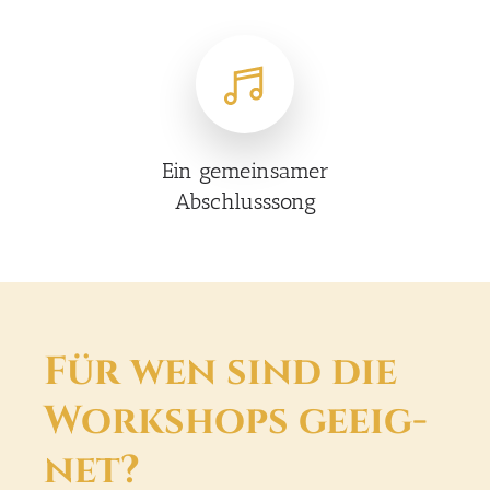
Ein gemein­sa­mer
Abschluss­song
Für wen sind die
Work­shops geeig­
net?