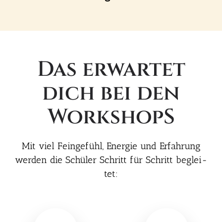
Das erwar­tet
dich bei den
Work­shopS
Mit viel Fein­ge­fühl, Ener­gie und Erfah­rung
wer­den die Schü­ler Schritt für Schritt beglei­
tet: