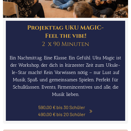
Pro­jekt­tag UKU MAGIC-
Feel the vibe!
2 x 90 Minu­ten
Ein Nach­mit­tag. Eine Klas­se. Ein Gefühl. Uku Magic ist
der Work­shop, der dich in kür­zes­ter Zeit zum Uku­le­
le-Star macht! Kein Vor­wis­sen nötig – nur Lust auf
Musik, Spaß und gemein­sa­mes Spie­len. Per­fekt für
Schul­klas­sen. Events, Fir­menin­cen­ti­ves und alle, die
Musik lie­ben.
590,00 € bis 30 Schü­ler
490,00 € bis 20 Schü­ler