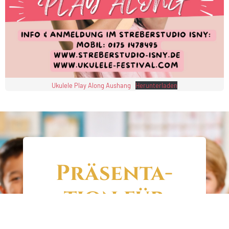
Uku­le­le Play Along Aus­hang
Her­un­ter­la­den
Prä­sen­ta­
ti­on für
dei­ne