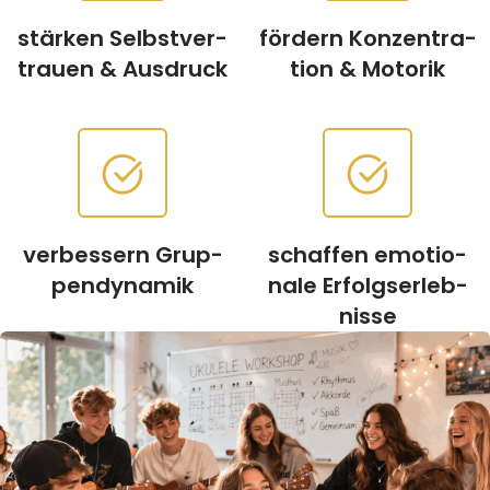
stär­ken Selbst­ver­
för­dern Kon­zen­tra­
trau­en & Aus­druck
ti­on & Moto­rik
ver­bes­sern Grup­
schaf­fen emo­tio­
pen­dy­na­mik
na­le Erfolgs­er­leb­
nis­se