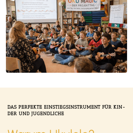
DAS PER­FEK­TE EIN­STIEGS­IN­STRU­MENT FÜR KIN­
DER UND JUGEND­LI­CHE