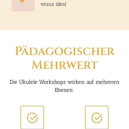
veaus ide­al
Päd­ago­gi­scher
Mehr­wert
Die Uku­le­le Work­shops wir­ken auf meh­re­ren
Ebe­nen: