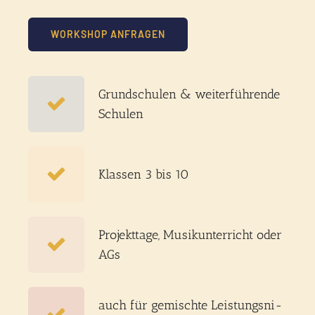
WORKSHOP ANFRAGEN
Grund­schu­len & wei­ter­füh­ren­de
Schu­len
Klas­sen 3 bis 10
Pro­jekt­ta­ge, Musik­un­ter­richt oder
AGs
auch für gemisch­te Leis­tungs­ni­