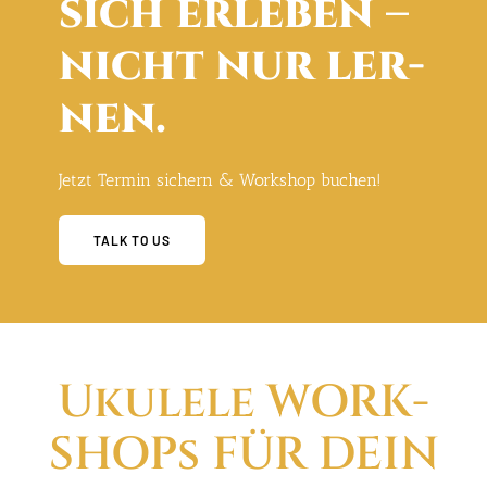
sich erle­ben –
nicht nur ler­
nen.
Jetzt Ter­min sichern & Work­shop buchen!
TALK TO US
Uku­le­le WORK­
SHOPs FÜR DEIN