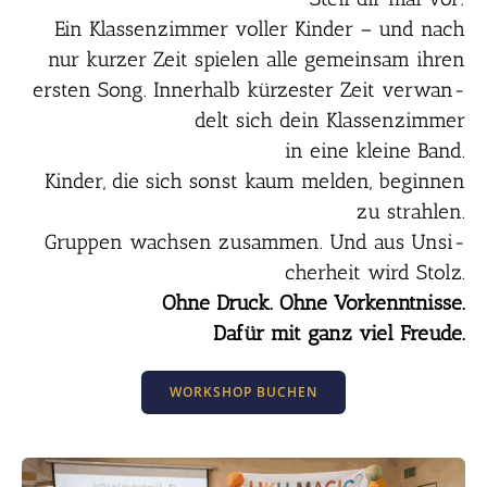
Ein Klas­sen­zim­mer vol­ler Kin­der – und nach
nur kur­zer Zeit spie­len alle gemein­sam ihren
ers­ten Song. Inner­halb kür­zes­ter Zeit ver­wan­
delt sich dein Klas­sen­zim­mer
in eine klei­ne Band.
Kin­der, die sich sonst kaum mel­den, begin­nen
zu strah­len.
Grup­pen wach­sen zusam­men. Und aus Unsi­
cher­heit wird Stolz.
Ohne Druck. Ohne Vor­kennt­nis­se.
Dafür mit ganz viel Freu­de.
WORKSHOP BUCHEN