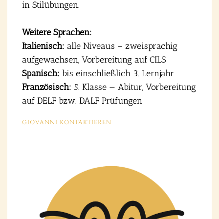
in Stil­übun­gen.
Wei­te­re Spra­chen:
Ita­lie­nisch:
alle Niveaus – zwei­spra­chig
auf­ge­wach­sen, Vor­be­rei­tung auf CILS
Spa­nisch:
bis ein­schließ­lich 3. Lern­jahr
Fran­zö­sisch:
5. Klas­se — Abitur, Vor­be­rei­tung
auf DELF bzw. DALF Prü­fun­gen
GIO­VAN­NI KON­TAK­TIE­REN