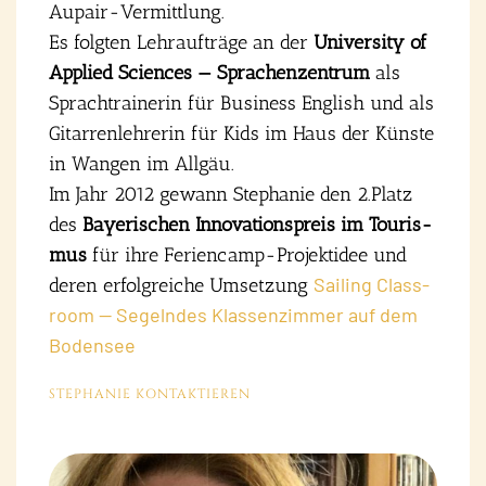
Aupair-Ver­mitt­lung.
Es folg­ten Lehr­auf­trä­ge an der
Uni­ver­si­ty of
Appli­ed Sci­en­ces — Spra­chen­zen­trum
als
Sprach­trai­ne­rin für Busi­ness Eng­lish und als
Gitar­ren­leh­re­rin für Kids im Haus der Küns­te
in Wan­gen im All­gäu.
Im Jahr 2012 gewann Ste­pha­nie den 2.Platz
des
Baye­ri­schen Inno­va­ti­ons­preis im Tou­ris­
mus
für ihre Feri­en­camp-Pro­jekt­idee und
Sai­ling Class­
deren erfolg­rei­che Umset­zung
room — Segeln­des Klas­sen­zim­mer auf dem
Boden­see
STE­PHA­NIE KON­TAK­TIE­REN