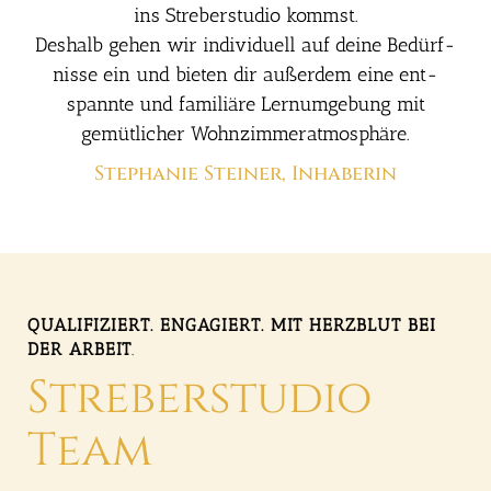
ins Stre­ber­stu­dio kommst.
Des­halb gehen wir indi­vi­du­ell auf dei­ne Bedürf­
nis­se ein und bie­ten dir außer­dem eine ent­
spann­te und fami­liä­re Lern­um­ge­bung mit
gemüt­li­cher Wohn­zim­mer­at­mo­sphä­re.
Ste­pha­nie Stei­ner, Inha­be­rin
QUA­LI­FI­ZIERT. ENGA­GIERT. MIT HERZ­BLUT BEI
DER ARBEIT
.
Stre­ber­stu­dio
Team