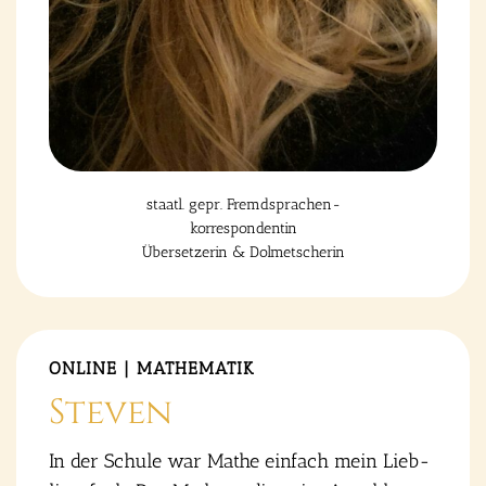
staatl. gepr. Fremd­spra­chen-
kor­re­spon­den­tin
Über­set­ze­rin & Dol­met­sche­rin
ONLINE | MATHE­MA­TIK
Ste­ven
In der Schu­le war Mathe ein­fach mein Lieb­