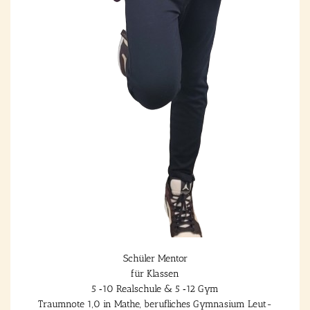
Schü­ler Men­tor
für Klas­sen
5 ‑10 Real­schu­le & 5 ‑12 Gym
Traum­no­te 1,0 in Mathe, beruf­li­ches Gym­na­si­um Leut­