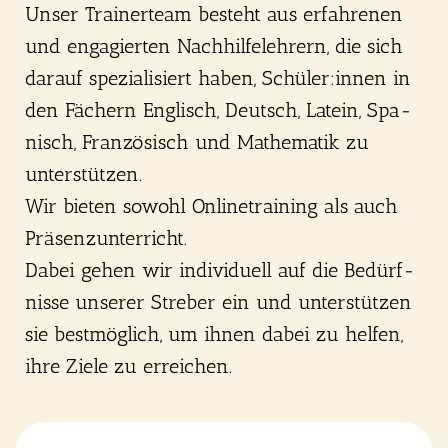
Unser Trai­ner­team besteht aus erfah­re­nen
und enga­gier­ten Nach­hil­fe­leh­rern, die sich
dar­auf spe­zia­li­siert haben, Schüler:innen in
den Fächern Eng­lisch, Deutsch, Latein, Spa­
nisch, Fran­zö­sisch und Mathe­ma­tik zu
unter­stüt­zen.
Wir bie­ten sowohl Online­trai­ning als auch
Prä­senz­un­ter­richt.
Dabei gehen wir indi­vi­du­ell auf die Bedürf­
nis­se unse­rer Stre­ber ein und unter­stüt­zen
sie best­mög­lich, um ihnen dabei zu hel­fen,
ihre Zie­le zu errei­chen.