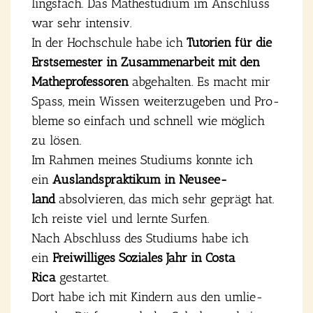
lings­fach. Das Mathe­stu­di­um im Anschluss
war sehr inten­siv.
In der Hoch­schu­le habe ich
Tuto­ri­en für die
Erst­se­mes­ter in Zusam­men­ar­beit mit den
Mathe­pro­fes­so­ren
abge­hal­ten. Es macht mir
Spass, mein Wis­sen wei­ter­zu­ge­ben und Pro­
ble­me so ein­fach und schnell wie mög­lich
zu lösen.
Im Rah­men mei­nes Stu­di­ums konn­te ich
ein
Aus­lands­prak­ti­kum in Neu­see­
land
absol­vie­ren, das mich sehr geprägt hat.
Ich reis­te viel und lern­te Sur­fen.
Nach Abschluss des Stu­di­ums habe ich
ein
Frei­wil­li­ges Sozia­les Jahr in Cos­ta
Rica
gestar­tet.
Dort habe ich mit Kin­dern aus den umlie­