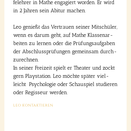
fe­leh­rer in Mathe enga­giert wor­den. Er wird
in 2 Jah­ren sein Abitur machen.
Leo genießt das Ver­trau­en sei­ner Mit­schü­ler,
wenn es dar­um geht, auf Mathe Klas­sen­ar­
bei­ten zu ler­nen oder die Prü­fungs­auf­ga­ben
der Abschluss­prü­fun­gen gemein­sam durch­
zu­rech­nen.
In sei­ner Frei­zeit spielt er Thea­ter und zockt
gern Play­sta­ti­on. Leo möch­te spä­ter viel­
leicht Psy­cho­lo­gie oder Schau­spiel stu­die­ren
oder Regis­seur wer­den.
LEO KON­TAK­TIE­REN