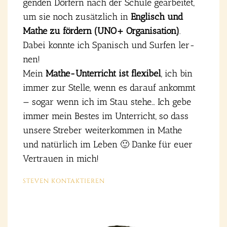
gen­den Dör­fern nach der Schu­le gear­bei­tet,
um sie noch zusätz­lich in
Eng­lisch und
Mathe zu för­dern (UNO+ Orga­ni­sa­ti­on)
.
Dabei konn­te ich Spa­nisch und Sur­fen ler­
nen!
Mein
Mathe-Unter­richt ist fle­xi­bel
, ich bin
immer zur Stel­le, wenn es dar­auf ankommt
— sogar wenn ich im Stau ste­he… Ich gebe
immer mein Bes­tes im Unter­richt, so dass
unse­re Stre­ber wei­ter­kom­men in Mathe
und natür­lich im Leben 🙂 Dan­ke für euer
Ver­trau­en in mich!
STE­VEN KON­TAK­TIE­REN