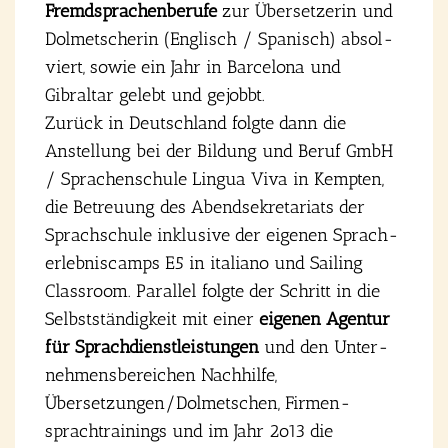
Fremd­spra­chen­be­ru­fe
zur Über­set­ze­rin und
Dol­met­sche­rin (Eng­lisch / Spa­nisch) absol­
viert, sowie ein Jahr in Bar­ce­lo­na und
Gibral­tar gelebt und gejobbt.
Zurück in Deutsch­land folg­te dann die
Anstel­lung bei der Bil­dung und Beruf GmbH
/ Spra­chen­schu­le Lin­gua Viva in Kemp­ten,
die Betreu­ung des Abend­se­kre­ta­ri­ats der
Sprach­schu­le inklu­si­ve der eige­nen Sprach­
erleb­nis­camps E5 in ita­lia­no und Sai­ling
Class­room. Par­al­lel folg­te der Schritt in die
Selbst­stän­dig­keit mit einer
eige­nen Agen­tur
für Sprach­dienst­leis­tun­gen
und den Unter­
neh­mens­be­rei­chen Nach­hil­fe,
Übersetzungen/Dolmetschen, Fir­men­
sprach­trai­nings und im Jahr 2o13 die