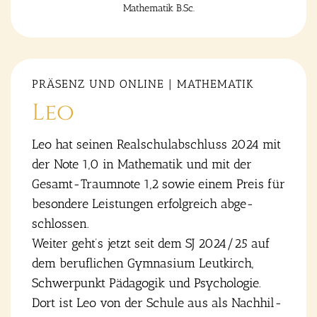
Mathe­ma­tik B.Sc.
PRÄ­SENZ UND ONLINE | MATHE­MA­TIK
Leo
Leo hat sei­nen Real­schul­ab­schluss 2024 mit
der Note 1,0 in Mathe­ma­tik und mit der
Gesamt-Traum­no­te 1,2 sowie einem Preis für
beson­de­re Leis­tun­gen erfolg­reich abge­
schlos­sen.
Wei­ter geht’s jetzt seit dem SJ 2024/25 auf
dem beruf­li­chen Gym­na­si­um Leut­kirch,
Schwer­punkt Päd­ago­gik und Psy­cho­lo­gie.
Dort ist Leo von der Schu­le aus als Nach­hil­