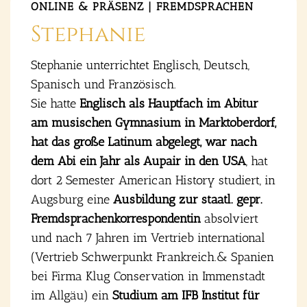
ONLINE & PRÄ­SENZ | FREMDSPRACHEN
Ste­pha­nie
Ste­pha­nie unter­rich­tet Eng­lisch, Deutsch,
Spa­nisch und Fran­zö­sisch.
Sie hat­te
Eng­lisch als Haupt­fach im Abitur
am musi­schen Gym­na­si­um in Markt­ober­dorf,
hat das gro­ße Lati­num abge­legt, war nach
dem Abi ein Jahr als Aupair in den USA
, hat
dort 2 Semes­ter Ame­ri­can Histo­ry stu­diert, in
Augs­burg eine
Aus­bil­dung zur staatl. gepr.
Fremd­spra­chen­kor­re­spon­den­tin
absol­viert
und nach 7 Jah­ren im Ver­trieb inter­na­tio­nal
(Ver­trieb Schwer­punkt Frankreich.& Spa­ni­en
bei Fir­ma Klug Con­ser­va­ti­on in Immenstadt
im All­gäu) ein
Stu­di­um am IFB Insti­tut für