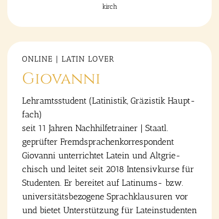
kirch
ONLINE | LATIN LOVER
Gio­van­ni
Lehr­amts­stu­dent (Lati­nis­tik, Grä­zis­tik Haupt­
fach)
seit 11 Jah­ren Nach­hil­fe­trai­ner | Staatl.
geprüf­ter Fremd­spra­chen­kor­re­spon­dent
Gio­van­ni unter­rich­tet Latein und Alt­grie­
chisch und lei­tet seit 2018 Inten­siv­kur­se für
Stu­den­ten. Er berei­tet auf Lati­nums- bzw.
uni­ver­si­täts­be­zo­ge­ne Sprach­klau­su­ren vor
und bie­tet Unter­stüt­zung für Latein­stu­den­ten